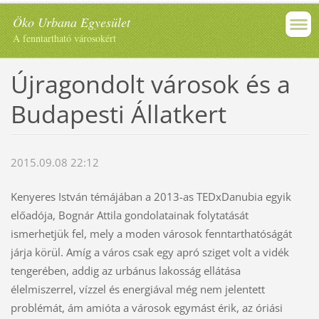
Öko Urbana Egyesület
A fenntartható városokért
Újragondolt városok és a
Budapesti Állatkert
2015.09.08 22:12
Kenyeres István témájában a 2013-as TEDxDanubia egyik
előadója, Bognár Attila gondolatainak folytatását
ismerhetjük fel, mely a moden városok fenntarthatóságát
járja körül. Amíg a város csak egy apró sziget volt a vidék
tengerében, addig az urbánus lakosság ellátása
élelmiszerrel, vízzel és energiával még nem jelentett
problémát, ám amióta a városok egymást érik, az óriási