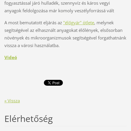
fogyasztással járó hulladék, szennyvíz és káros vegyi
anyagok feldolgozása már komoly veszélyforrássá vált
A most bemutatott eljárás az
"élőgyár" ötlete
, melynek
segítségével az elhasznált anyagokat élőlények, elsősorban
növények és mikroorganizmusok segítségével forgathatnánk
vissza a városi használatba.
Videó
« Vissza
Elérhetőség