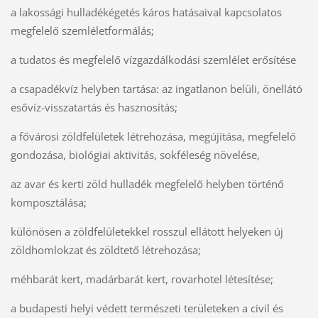
a lakossági hulladékégetés káros hatásaival kapcsolatos
megfelelő szemléletformálás;
a tudatos és megfelelő vízgazdálkodási szemlélet erősítése
a csapadékvíz helyben tartása: az ingatlanon belüli, önellátó
esővíz-visszatartás és hasznosítás;
a fővárosi zöldfelületek létrehozása, megújítása, megfelelő
gondozása, biológiai aktivitás, sokféleség növelése,
az avar és kerti zöld hulladék megfelelő helyben történő
komposztálása;
különösen a zöldfelületekkel rosszul ellátott helyeken új
zöldhomlokzat és zöldtető létrehozása;
méhbarát kert, madárbarát kert, rovarhotel létesítése;
a budapesti helyi védett természeti területeken a civil és