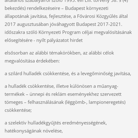
általános szabályairól szóló 1995. évi LIII. törvény 58. § (4)
bekezdés) rendelkezéseire – Budapest környezeti
állapotának javítása, fejlesztése, a Fővárosi Közgyűlés által
2017 augusztusában jóváhagyott Budapest 2017-2021.
időszakra szóló Környezeti Program céljai megvalósításának
elősegítésére - nyílt pályázatot hirdet
elsősorban az alábbi témakörökben, az alábbi célok
megvalósítása érdekében:
a szilárd hulladék csökkentése, és a levegőminőség javítása,
a hulladék csökkentése, illetve különösen a műanyag-
termékek – ünnepi és reklám eseményekhez szervezett
tömeges – felhasználásának (léggömb-, lampioneregetés)
csökkentése;
a szelektív hulladékgyűjtés eredményességének,
hatékonyságának növelése,