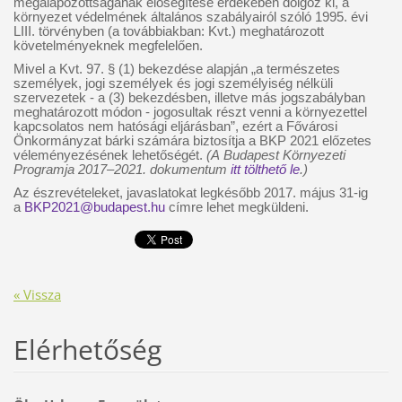
megalapozottságának elősegítése érdekében dolgoz ki, a
környezet védelmének általános szabályairól szóló 1995. évi
LIII. törvényben (a továbbiakban: Kvt.) meghatározott
követelményeknek megfelelően.
Mivel a Kvt. 97. § (1) bekezdése alapján „a természetes
személyek, jogi személyek és jogi személyiség nélküli
szervezetek - a (3) bekezdésben, illetve más jogszabályban
meghatározott módon - jogosultak részt venni a környezettel
kapcsolatos nem hatósági eljárásban”, ezért a Fővárosi
Önkormányzat bárki számára biztosítja a BKP 2021 előzetes
véleményezésének lehetőségét.
(A
Budapest Környezeti
Programja 2017–2021. dokumentum
itt tölthető le
.)
Az észrevételeket, javaslatokat legkésőbb 2017. május 31-ig
a
BKP2021@budapest.hu
címre lehet megküldeni.
« Vissza
Elérhetőség