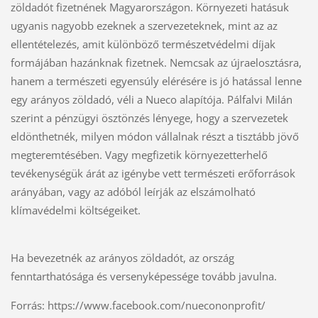
zöldadót fizetnének Magyarországon. Környezeti hatásuk 
ugyanis nagyobb ezeknek a szervezeteknek, mint az az 
ellentételezés, amit különböző természetvédelmi díjak 
formájában hazánknak fizetnek. Nemcsak az újraelosztásra, 
hanem a természeti egyensúly elérésére is jó hatással lenne 
egy arányos zöldadó, véli a Nueco alapítója. Pálfalvi Milán 
szerint a pénzügyi ösztönzés lényege, hogy a szervezetek 
eldönthetnék, milyen módon vállalnak részt a tisztább jövő 
megteremtésében. Vagy megfizetik környezetterhelő 
tevékenységük árát az igénybe vett természeti erőforrások 
arányában, vagy az adóból leírják az elszámolható 
klímavédelmi költségeiket.
Ha bevezetnék az arányos zöldadót, az ország
fenntarthatósága és versenyképessége tovább javulna.
Forrás: https://www.facebook.com/nuecononprofit/