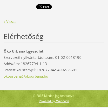
« Vissza
Elérhetőség
Öko Urbana Egyesület
Szervezeti nyilvántartási szám: 01-02-0013190
Adószám: 18267794-1-13
Statisztikai számjel: 18267794-9499-529-01
okourban
a@okourb
ana.hu
© 2015 Minden jog fenntartva.
Powered by Webnode