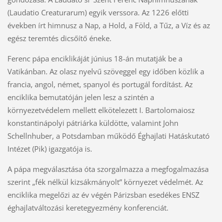
(Laudatio Creaturarum) egyik verssora. Az 1226 előtti
években írt himnusz a Nap, a Hold, a Föld, a Tűz, a Víz és az
egész teremtés dicsőítő éneke.
Ferenc pápa enciklikáját június 18-án mutatják be a
Vatikánban. Az olasz nyelvű szöveggel egy időben közlik a
francia, angol, német, spanyol és portugál fordítást. Az
enciklika bemutatóján jelen lesz a szintén a
környezetvédelem mellett elkötelezett I. Bartolomaiosz
konstantinápolyi pátriárka küldötte, valamint John
Schellnhuber, a Potsdamban működő Éghajlati Hatáskutató
Intézet (Pik) igazgatója is.
A pápa megválasztása óta szorgalmazza a megfogalmazása
szerint „fék nélkül kizsákmányolt” környezet védelmét. Az
enciklika megelőzi az év végén Párizsban esedékes ENSZ
éghajlatváltozási keretegyezmény konferenciát.