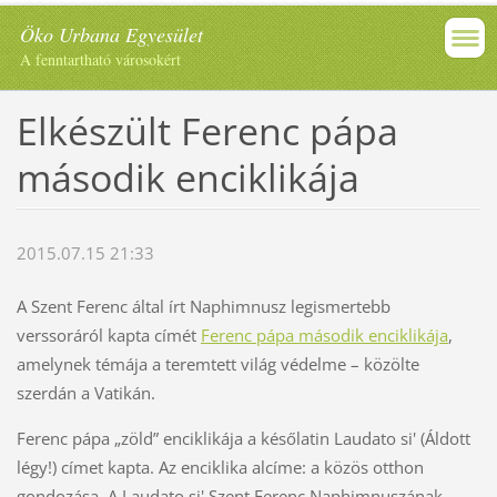
Öko Urbana Egyesület
A fenntartható városokért
Elkészült Ferenc pápa
második enciklikája
2015.07.15 21:33
A Szent Ferenc által írt Naphimnusz legismertebb
verssoráról kapta címét
Ferenc pápa második enciklikája
,
amelynek témája a teremtett világ védelme – közölte
szerdán a Vatikán.
Ferenc pápa „zöld” enciklikája a későlatin Laudato si' (Áldott
légy!) címet kapta. Az enciklika alcíme: a közös otthon
gondozása. A Laudato si' Szent Ferenc Naphimnuszának