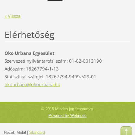
« Vissza
Elérhetőség
Öko Urbana Egyesület
Szervezeti nyilvántartási szám: 01-02-0013190
Adószám: 18267794-1-13
Statisztikai számjel: 18267794-9499-529-01
okourban
a@okourb
ana.hu
© 2015 Minden jog fenntartva.
Powered by Webnode
Nézet:
Mobil
|
Standard