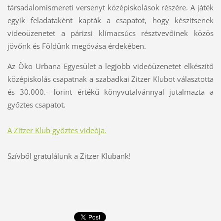
társadalomismereti versenyt középiskolások részére. A játék
egyik feladataként kapták a csapatot, hogy készítsenek
videoüzenetet a párizsi klímacsúcs résztvevőinek közös
jövőnk és Földünk megóvása érdekében.
Az Öko Urbana Egyesület a legjobb videóüzenetet elkészítő
középiskolás csapatnak a szabadkai Zitzer Klubot választotta
és 30.000.- forint értékű könyvutalvánnyal jutalmazta a
győztes csapatot.
A Zitzer Klub győztes videója.
Szívből gratulálunk a Zitzer Klubank!