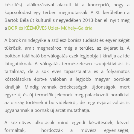
készítés) találkozásával alakult ki a koncepció, hogy a
kapcsolódást egy térben megmutassák. A XI. kerületben a
Bartók Béla út kulturális negyedében 2013-ban el nyílt meg
a
BOR és KÉZMŰVES Üzlet- Műhely-Galéria
.
A borok mindegyike a szőlész-borász tudását és egyéniségét
tükrözik, amit meghatároz még a terület, az évjárat is. A
boltban található borválogatás ezek legjobbjait kínálja az ide
látogatóknak. A válogatás természetesen szubjektívitást is
tartalmaz, de a sok éves tapasztalatra és a folyamatos
kóstolásokra építve valóban a legjobb magyar borokat
kínálják. Mindig vannak érdekességek, újdonságok, mert
egyre új és új termelők jelennek meg palackozott boraikkal
az ország történelmi borvidékeiről, de egy évjárat váltás is
ugyanannak a bornak új arcát mutathatja.
A kézműves alkotások mind egyedi készítésűek, kézzel
formáltak, hordozzák a művész egyéniségét,