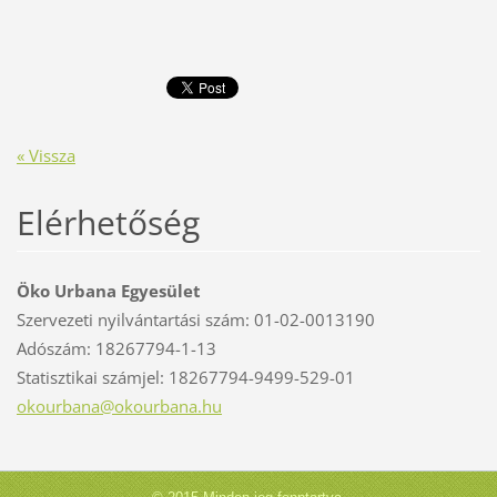
« Vissza
Elérhetőség
Öko Urbana Egyesület
Szervezeti nyilvántartási szám: 01-02-0013190
Adószám: 18267794-1-13
Statisztikai számjel: 18267794-9499-529-01
okourban
a@okourb
ana.hu